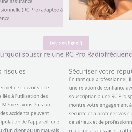
à une assurance
ssionnelle (RC Pro) adaptée à
ence.
Devis en ligne
urquoi souscrire une RC Pro Radiofréquenc
s risques
Sécuriser votre répu
En tant que professionnel, il
ermet de couvrir votre
une relation de confiance ave
liés à l’utilisation des
souscription à une RC Pro sp
. Même si vous êtes un
montre votre engagement à 
 des accidents peuvent
sécurité et à protéger vos cl
pulation de l’appareil, une
de sérieux et de professionn
u d’un client ou un mauvais
ce qui peut vous aider à attir