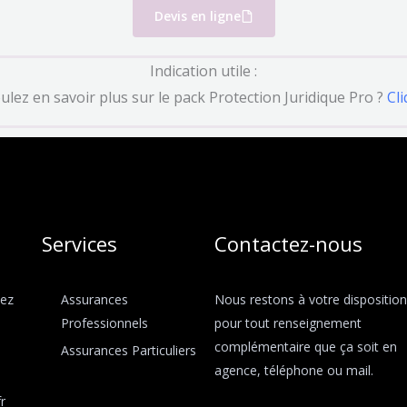
Devis en ligne
Indication utile :
ulez en savoir plus sur le pack Protection Juridique Pro ?
Cli
Services
Contactez-nous​
iez
Assurances
Nous restons à votre disposition
Professionnels
pour tout renseignement
complémentaire que ça soit en
Assurances Particuliers
agence, téléphone ou mail.
r